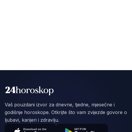
Vaš pouzdani izvor za dnevne, tjedne, mjesečne i
godišnje horoskope. Otkrijte što vam zvijezde govore o
ljubavi, karijeri i zdravlju.