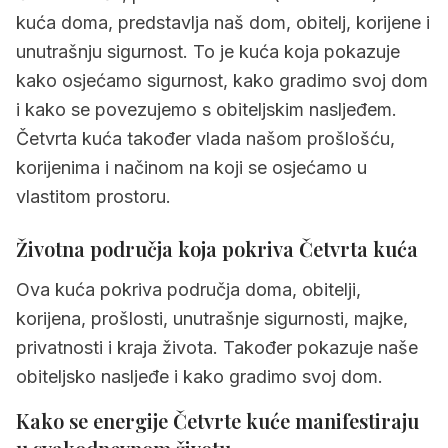
1.3
Zašto je Četvrta kuća važna u natalnoj
kuća doma, predstavlja naš dom, obitelj, korijene i
karti
unutrašnju sigurnost. To je kuća koja pokazuje
kako osjećamo sigurnost, kako gradimo svoj dom
2.
Dubinsko značenje Četvrte kuće
i kako se povezujemo s obiteljskim nasljeđem.
2.1
Psihološko značenje Četvrte kuće
Četvrta kuća također vlada našom prošlošću,
2.2
Praktično životno područje Četvrte
korijenima i načinom na koji se osjećamo u
kuće
vlastitom prostoru.
2.3
Sjena i izazovi Četvrte kuće
Životna područja koja pokriva Četvrta kuća
2.4
Potencijal i darovi Četvrte kuće
Ova kuća pokriva područja doma, obitelji,
3.
Četvrta kuća u znakovima zodijaka
korijena, prošlosti, unutrašnje sigurnosti, majke,
privatnosti i kraja života. Također pokazuje naše
3.1
Četvrta kuća u ovnu
obiteljsko nasljeđe i kako gradimo svoj dom.
3.2
Četvrta kuća u biku
Kako se energije Četvrte kuće manifestiraju
3.3
Četvrta kuća u blizancima