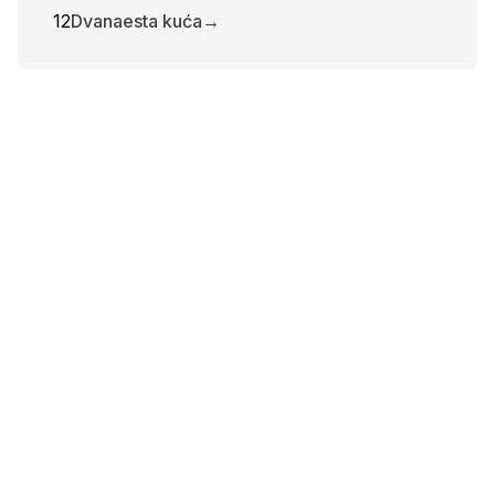
12
Dvanaesta kuća
→