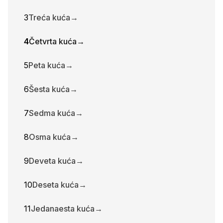
3
Treća kuća
→
4
Četvrta kuća
→
5
Peta kuća
→
6
Šesta kuća
→
7
Sedma kuća
→
8
Osma kuća
→
9
Deveta kuća
→
10
Deseta kuća
→
11
Jedanaesta kuća
→