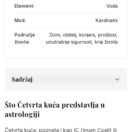
Element:
Voda
Mod:
Kardinalni
Područje
Dom, obitelj, korijeni, prošlost,
života:
unutrašnja sigurnost, kraj života
Sadržaj
1.
Što Četvrta kuća predstavlja u astrologiji
1.1
Životna područja koja pokriva Četvrta
Što Četvrta kuća predstavlja u
kuća
astrologiji
1.2
Kako se energije Četvrte kuće
manifestiraju u svakodnevnom životu
Četvrta kuća, poznata i kao IC (Imum Coeli) ili