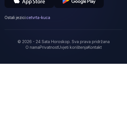
Ostali jezici:
cetvrta-kuca
©
2026
-
24 Sata Horoskop
.
Sva prava pridržana
O nama
Privatnost
Uvjeti korištenja
Kontakt