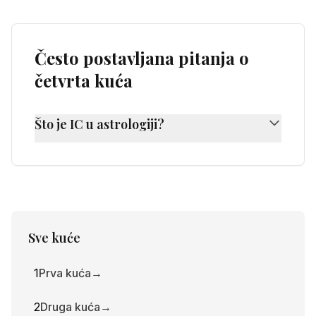
Često postavljana pitanja o
četvrta kuća
Što je IC u astrologiji?
IC (Imum Coeli) je najniža točka u natalnoj
karti i predstavlja vašu četvrtu kuću. Pokazuje
vaš dom, korijene, unutrašnju sigurnost i
obiteljsko nasljeđe.
Sve kuće
1
Prva kuća
→
2
Druga kuća
→