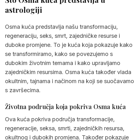
kuća
astrologiji
1.2
Kako se energije Osme kuće
manifestiraju u svakodnevnom životu
Osma kuća predstavlja našu transformaciju,
1.3
Zašto je Osma kuća važna u natalnoj
regeneraciju, seks, smrt, zajedničke resurse i
karti
duboke promjene. To je kuća koja pokazuje kako
se transformiramo, kako se povezujemo s
2.
Dubinsko značenje Osme kuće
dubokim životnim temama i kako upravljamo
2.1
Psihološko značenje Osme kuće
zajedničkim resursima. Osma kuća također vlada
2.2
Praktično životno područje Osme kuće
okultnim, tajnama i načinom na koji se suočavamo
s završecima.
2.3
Sjena i izazovi Osme kuće
2.4
Potencijal i darovi Osme kuće
Životna područja koja pokriva Osma kuća
3.
Osma kuća u znakovima zodijaka
Ova kuća pokriva područja transformacije,
regeneracije, seksa, smrti, zajedničkih resursa,
3.1
Osma kuća u ovnu
okultnog i dubokih promjena. Također pokazuje