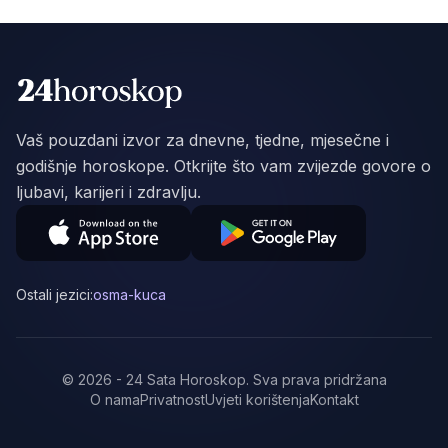
Vaš pouzdani izvor za dnevne, tjedne, mjesečne i
godišnje horoskope. Otkrijte što vam zvijezde govore o
ljubavi, karijeri i zdravlju.
Ostali jezici:
osma-kuca
©
2026
-
24 Sata Horoskop
.
Sva prava pridržana
O nama
Privatnost
Uvjeti korištenja
Kontakt