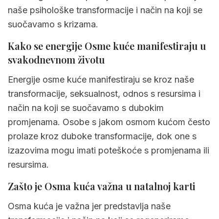
3.2
Osma kuća u biku
naše psihološke transformacije i način na koji se
3.3
Osma kuća u blizancima
suočavamo s krizama.
3.4
Osma kuća u raku
Kako se energije Osme kuće manifestiraju u
svakodnevnom životu
3.5
Osma kuća u lavu
Energije osme kuće manifestiraju se kroz naše
3.6
Osma kuća u djevici
transformacije, seksualnost, odnos s resursima i
3.7
Osma kuća u vagi
način na koji se suočavamo s dubokim
3.8
Osma kuća u škorpionu
promjenama. Osobe s jakom osmom kućom često
prolaze kroz duboke transformacije, dok one s
3.9
Osma kuća u strijelcu
izazovima mogu imati poteškoće s promjenama ili
3.10
Osma kuća u jarcu
resursima.
3.11
Osma kuća u vodenjaku
Zašto je Osma kuća važna u natalnoj karti
3.12
Osma kuća u ribama
Osma kuća je važna jer predstavlja naše
4.
Brzi sažetak Osma kuća