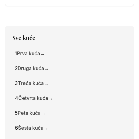
Osma kuća pokazuje vašu transformaciju,
regeneraciju, seksualnost, zajedničke resurse
i duboke promjene. Također pokazuje vašu
vezu s okultnim i način na koji se suočavate s
krizama.
Sve kuće
1
Prva kuća
→
2
Druga kuća
→
3
Treća kuća
→
4
Četvrta kuća
→
5
Peta kuća
→
6
Šesta kuća
→