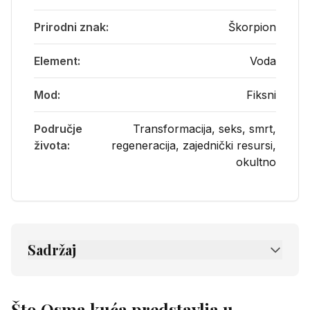
Prirodni znak:
Škorpion
Element:
Voda
Mod:
Fiksni
Područje
Transformacija, seks, smrt,
života:
regeneracija, zajednički resursi,
okultno
Sadržaj
1.
Što Osma kuća predstavlja u astrologiji
1.1
Životna područja koja pokriva Osma
Što Osma kuća predstavlja u