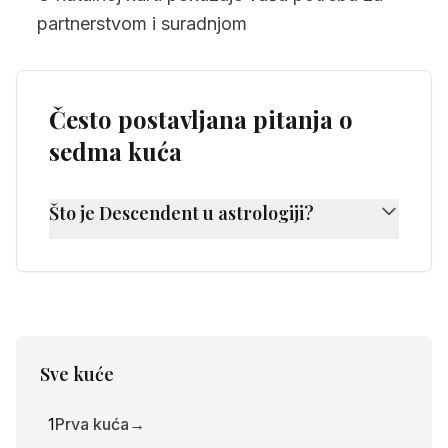
partnerstvom i suradnjom
Često postavljana pitanja o
sedma kuća
Što je Descendent u astrologiji?
Descendent je znak koji se nalazio na
zapadnom horizontu u trenutku vašeg
rođenja i predstavlja vašu sedmu kuću.
Pokazuje vaša partnerstva, brak i način na
koji se povezujete s drugima.
Sve kuće
1
Prva kuća
→