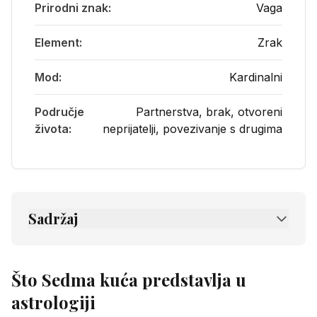
Prirodni znak:
Vaga
Element:
Zrak
Mod:
Kardinalni
Područje
Partnerstva, brak, otvoreni
života:
neprijatelji, povezivanje s drugima
Sadržaj
1.
Što Sedma kuća predstavlja u astrologiji
1.1
Životna područja koja pokriva Sedma
Što Sedma kuća predstavlja u
kuća
astrologiji
1.2
Kako se energije Sedme kuće