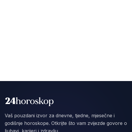
Vaš pouzdani izvor za dnevne, tjedne, mjesečne i
godišnje horoskope. Otkrijte što vam zvijezde govore o
ljubavi, karijeri i zdravlju.