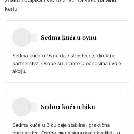
znaku zodijaka i što to znači za vašu natalnu
kartu.
Sedma kuća
u
ovnu
Sedma kuća u Ovnu daje strastvena, direktna
partnerstva. Osobe su hrabre u odnosima i vole
akciju.
Sedma kuća
u
biku
Sedma kuća u Biku daje stabilna, praktična
partnerstva. Osobe cijene sigurnost i kvalitetu u