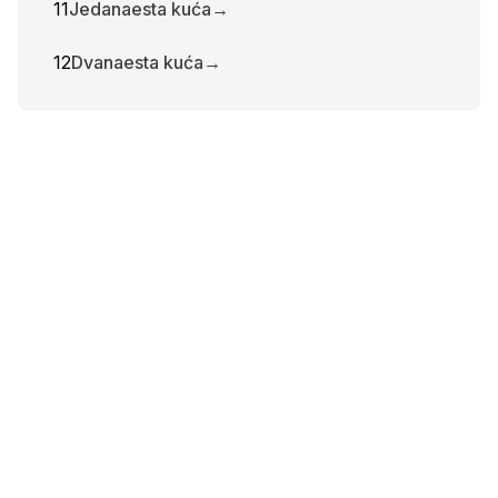
11
Jedanaesta kuća
→
12
Dvanaesta kuća
→