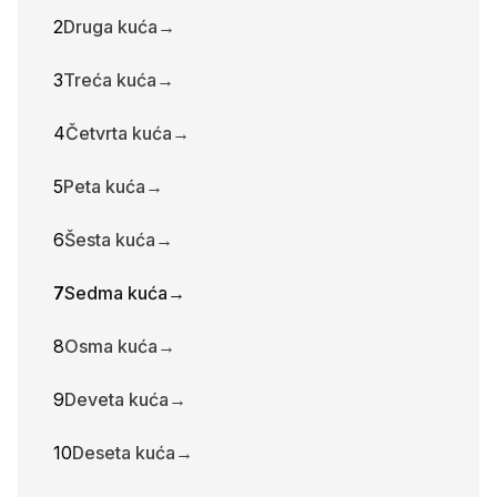
2
Druga kuća
→
3
Treća kuća
→
4
Četvrta kuća
→
5
Peta kuća
→
6
Šesta kuća
→
7
Sedma kuća
→
8
Osma kuća
→
9
Deveta kuća
→
10
Deseta kuća
→