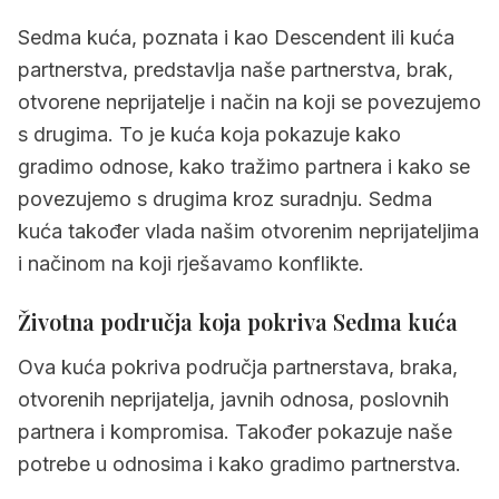
manifestiraju u svakodnevnom životu
Sedma kuća, poznata i kao Descendent ili kuća
1.3
Zašto je Sedma kuća važna u natalnoj
partnerstva, predstavlja naše partnerstva, brak,
karti
otvorene neprijatelje i način na koji se povezujemo
s drugima. To je kuća koja pokazuje kako
2.
Dubinsko značenje Sedme kuće
gradimo odnose, kako tražimo partnera i kako se
2.1
Psihološko značenje Sedme kuće
povezujemo s drugima kroz suradnju. Sedma
2.2
Praktično životno područje Sedme
kuća također vlada našim otvorenim neprijateljima
kuće
i načinom na koji rješavamo konflikte.
2.3
Sjena i izazovi Sedme kuće
Životna područja koja pokriva Sedma kuća
2.4
Potencijal i darovi Sedme kuće
Ova kuća pokriva područja partnerstava, braka,
3.
Sedma kuća u znakovima zodijaka
otvorenih neprijatelja, javnih odnosa, poslovnih
partnera i kompromisa. Također pokazuje naše
3.1
Sedma kuća u ovnu
potrebe u odnosima i kako gradimo partnerstva.
3.2
Sedma kuća u biku