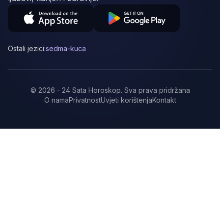
Ostali jezici:
sedma-kuca
©
2026
-
24 Sata Horoskop
.
Sva prava pridržana
O nama
Privatnost
Uvjeti korištenja
Kontakt