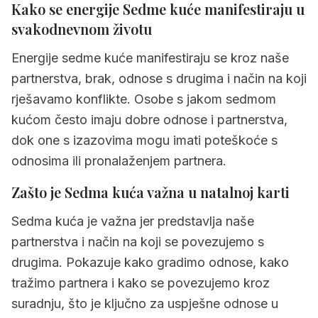
Kako se energije Sedme kuće manifestiraju u
3.3
Sedma kuća u blizancima
svakodnevnom životu
3.4
Sedma kuća u raku
Energije sedme kuće manifestiraju se kroz naše
3.5
Sedma kuća u lavu
partnerstva, brak, odnose s drugima i način na koji
rješavamo konflikte. Osobe s jakom sedmom
3.6
Sedma kuća u djevici
kućom često imaju dobre odnose i partnerstva,
3.7
Sedma kuća u vagi
dok one s izazovima mogu imati poteškoće s
3.8
Sedma kuća u škorpionu
odnosima ili pronalaženjem partnera.
3.9
Sedma kuća u strijelcu
Zašto je Sedma kuća važna u natalnoj karti
3.10
Sedma kuća u jarcu
Sedma kuća je važna jer predstavlja naše
3.11
Sedma kuća u vodenjaku
partnerstva i način na koji se povezujemo s
drugima. Pokazuje kako gradimo odnose, kako
3.12
Sedma kuća u ribama
tražimo partnera i kako se povezujemo kroz
4.
Brzi sažetak Sedma kuća
suradnju, što je ključno za uspješne odnose u