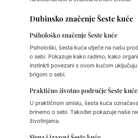
3.7
Šesta kuća u vagi
3.8
Šesta kuća u škorpionu
Dubinsko značenje Šeste kuće
3.9
Šesta kuća u strijelcu
Psihološko značenje Šeste kuće
3.10
Šesta kuća u jarcu
Psihološki, šesta kuća utječe na našu produ
3.11
Šesta kuća u vodenjaku
o sebi. Pokazuje kako radimo, kako organi
3.12
Šesta kuća u ribama
Instinkti povezani s ovom kućom uključuju
brigom o sebi.
4.
Brzi sažetak Šesta kuća
5.
Često postavljana pitanja o šesta kuća
Praktično životno područje Šeste kuće
U praktičnom smislu, šesta kuća označava na
brinemo o sebi. Također pokazuje naše rad
životinjama.
Sjena i izazovi Šeste kuće