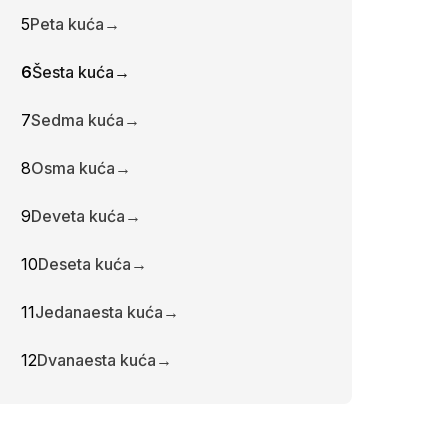
5
Peta kuća
→
6
Šesta kuća
→
7
Sedma kuća
→
8
Osma kuća
→
9
Deveta kuća
→
10
Deseta kuća
→
11
Jedanaesta kuća
→
12
Dvanaesta kuća
→