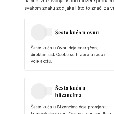
načine izražavanja. Ispod možete pronaći 
svakom znaku zodijaka i što to znači za va
Šesta kuća
u
ovnu
Šesta kuća u Ovnu daje energičan,
direktan rad. Osobe su hrabre u radu i
vole akciju.
Šesta kuća
u
blizancima
Šesta kuća u Blizancima daje promjenjiv,
komunikativan rad. Osobe su prilagodljive