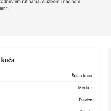
kodnevnim rutinama, službom i načinom
dim".
 kuća
Šesta kuća
Merkur
Djevica