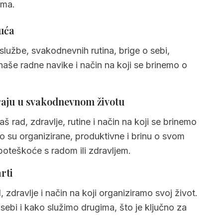
ima.
kuće
kuća
službe, svakodnevnih rutina, brige o sebi,
naše radne navike i način na koji se brinemo o
iraju u svakodnevnom životu
š rad, zdravlje, rutine i način na koji se brinemo
 su organizirane, produktivne i brinu o svom
poteškoće s radom ili zdravljem.
rti
 zdravlje i način na koji organiziramo svoj život.
ebi i kako služimo drugima, što je ključno za