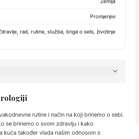
Zemlja
Promjenjivi
Zdravlje, rad, rutine, služba, briga o sebi, životinje
a kuća
rologiji
estiraju u svakodnevnom životu
vakodnevne rutine i način na koji brinemo o sebi.
j karti
ko se brinemo o svom zdravlju i kako
ta kuća također vlada našim odnosom s