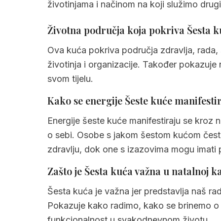
životinjama i načinom na koji služimo drug
2.1
Psihološko značenje Šeste kuće
2.2
Praktično životno područje Šeste 
Životna područja koja pokriva Šesta 
2.3
Sjena i izazovi Šeste kuće
Ova kuća pokriva područja zdravlja, rada, 
životinja i organizacije. Također pokazuje 
2.4
Potencijal i darovi Šeste kuće
svom tijelu.
3.
Šesta kuća u znakovima zodijaka
Kako se energije Šeste kuće manifest
3.1
Šesta kuća u ovnu
Energije šeste kuće manifestiraju se kroz na
3.2
Šesta kuća u biku
o sebi. Osobe s jakom šestom kućom često
3.3
Šesta kuća u blizancima
zdravlju, dok one s izazovima mogu imati 
3.4
Šesta kuća u raku
Zašto je Šesta kuća važna u natalnoj ka
3.5
Šesta kuća u lavu
Šesta kuća je važna jer predstavlja naš rad,
3.6
Šesta kuća u djevici
Pokazuje kako radimo, kako se brinemo o s
funkcionalnost u svakodnevnom životu.