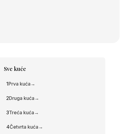
Sve kuće
1
Prva kuća
→
2
Druga kuća
→
3
Treća kuća
→
4
Četvrta kuća
→