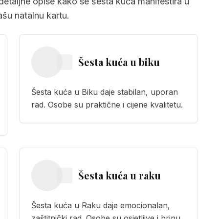
detaljne opise kako se šesta kuća manifestira u
šu natalnu kartu.
Šesta kuća
u
biku
Šesta kuća u Biku daje stabilan, uporan
rad. Osobe su praktične i cijene kvalitetu.
Šesta kuća
u
raku
Šesta kuća u Raku daje emocionalan,
zaštitnički rad. Osobe su osjetljive i brinu