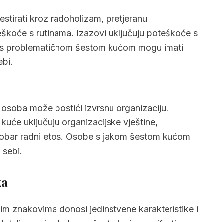
stirati kroz radoholizam, pretjeranu
eškoće s rutinama. Izazovi uključuju poteškoće s
be s problematičnom šestom kućom mogu imati
ebi.
 osoba može postići izvrsnu organizaciju,
kuće uključuju organizacijske vještine,
 dobar radni etos. Osobe s jakom šestom kućom
 sebi.
ka
im znakovima donosi jedinstvene karakteristike i