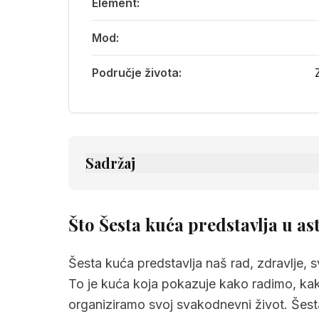
Element:
Mod:
Područje života:
Sadržaj
1.
Što Šesta kuća predstavlja u astrologiji
1.1
Životna područja koja pokriva Šest
Što Šesta kuća predstavlja u ast
1.2
Kako se energije Šeste kuće manif
Šesta kuća predstavlja naš rad, zdravlje, s
1.3
Zašto je Šesta kuća važna u natalno
To je kuća koja pokazuje kako radimo, ka
2.
Dubinsko značenje Šeste kuće
organiziramo svoj svakodnevni život. Šes