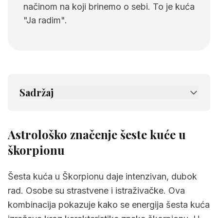
načinom na koji brinemo o sebi. To je kuća
"Ja radim".
Sadržaj
1.
Astrološko značenje šeste kuće u
škorpionu
Astrološko značenje šeste kuće u
2.
Povezane stranice
škorpionu
Šesta kuća u Škorpionu daje intenzivan, dubok
rad. Osobe su strastvene i istraživačke. Ova
kombinacija pokazuje kako se energija šesta kuća