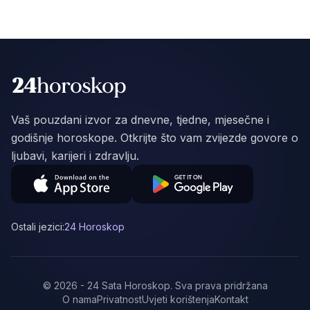
Vaš pouzdani izvor za dnevne, tjedne, mjesečne i
godišnje horoskope. Otkrijte što vam zvijezde govore o
ljubavi, karijeri i zdravlju.
Ostali jezici:
24 Horoskop
©
2026
-
24 Sata Horoskop
.
Sva prava pridržana
O nama
Privatnost
Uvjeti korištenja
Kontakt