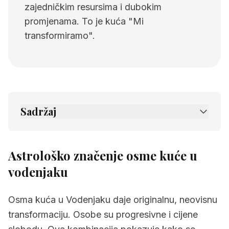
zajedničkim resursima i dubokim
promjenama. To je kuća "Mi
transformiramo".
Sadržaj
1.
Astrološko značenje osme kuće u
vodenjaku
Astrološko značenje osme kuće u
2.
Povezane stranice
vodenjaku
Osma kuća u Vodenjaku daje originalnu, neovisnu
transformaciju. Osobe su progresivne i cijene