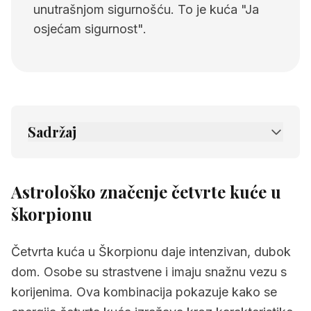
unutrašnjom sigurnošću. To je kuća "Ja
osjećam sigurnost".
Sadržaj
1.
Astrološko značenje četvrte kuće u
škorpionu
Astrološko značenje četvrte kuće u
2.
Povezane stranice
škorpionu
Četvrta kuća u Škorpionu daje intenzivan, dubok
dom. Osobe su strastvene i imaju snažnu vezu s
korijenima. Ova kombinacija pokazuje kako se