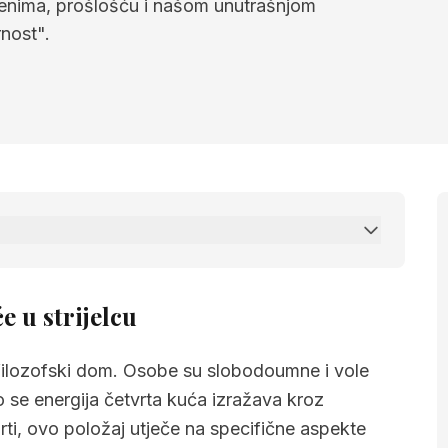
ijenima, prošlošću i našom unutrašnjom
nost".
ijelcu
e u strijelcu
, filozofski dom. Osobe su slobodoumne i vole
se energija četvrta kuća izražava kroz
arti, ovo položaj utječe na specifične aspekte