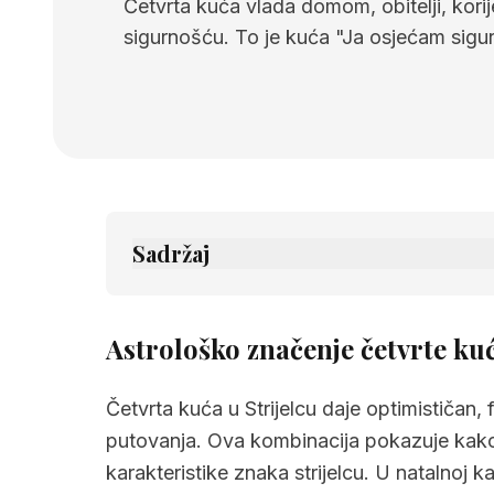
Četvrta kuća vlada domom, obitelji, kor
sigurnošću. To je kuća "Ja osjećam sigur
Sadržaj
1.
Astrološko značenje četvrte kuće u str
2.
Povezane stranice
Astrološko značenje četvrte kuć
Četvrta kuća u Strijelcu daje optimističan
putovanja. Ova kombinacija pokazuje kako 
karakteristike znaka strijelcu. U natalnoj k