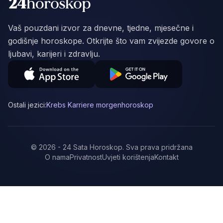
Vaš pouzdani izvor za dnevne, tjedne, mjesečne i
godišnje horoskope. Otkrijte što vam zvijezde govore o
ljubavi, karijeri i zdravlju.
Ostali jezici:
Krebs Karriere morgenhoroskop
©
2026
-
24 Sata Horoskop
.
Sva prava pridržana
O nama
Privatnost
Uvjeti korištenja
Kontakt