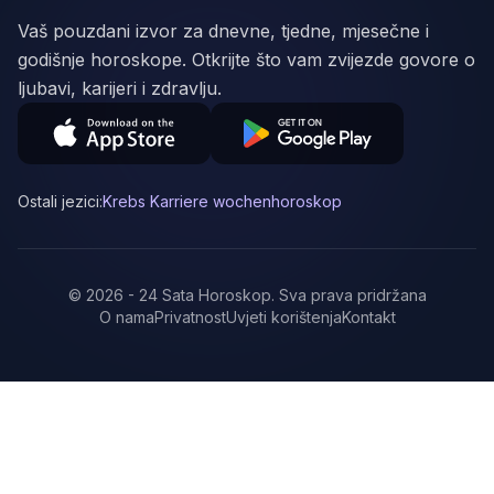
Vaš pouzdani izvor za dnevne, tjedne, mjesečne i
godišnje horoskope. Otkrijte što vam zvijezde govore o
ljubavi, karijeri i zdravlju.
Ostali jezici:
Krebs Karriere wochenhoroskop
©
2026
-
24 Sata Horoskop
.
Sva prava pridržana
O nama
Privatnost
Uvjeti korištenja
Kontakt