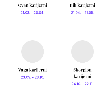
Ovan karijerni
Bik karijerni
21.03.
-
20.04.
21.04.
-
21.05.
Vaga karijerni
Skorpion
karijerni
23.09.
-
23.10.
24.10.
-
22.11.