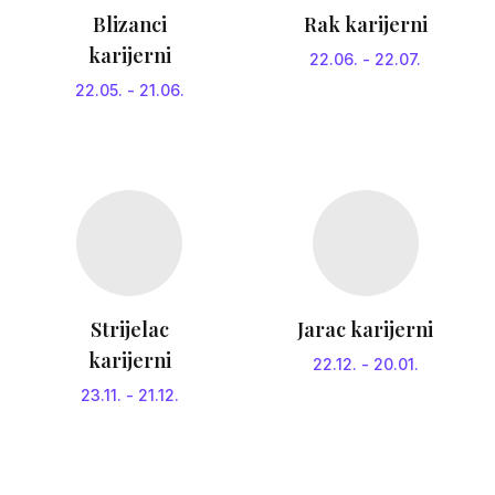
Blizanci
Rak karijerni
karijerni
22.06.
-
22.07.
22.05.
-
21.06.
Strijelac
Jarac karijerni
karijerni
22.12.
-
20.01.
23.11.
-
21.12.