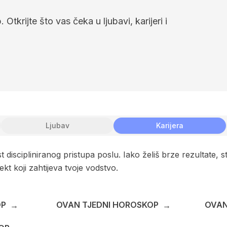
 Otkrijte što vas čeka u ljubavi, karijeri i
Ljubav
Karijera
iscipliniranog pristupa poslu. Iako želiš brze rezultate, strp
t koji zahtijeva tvoje vodstvo.
OP
OVAN TJEDNI HOROSKOP
OVAN
→
→