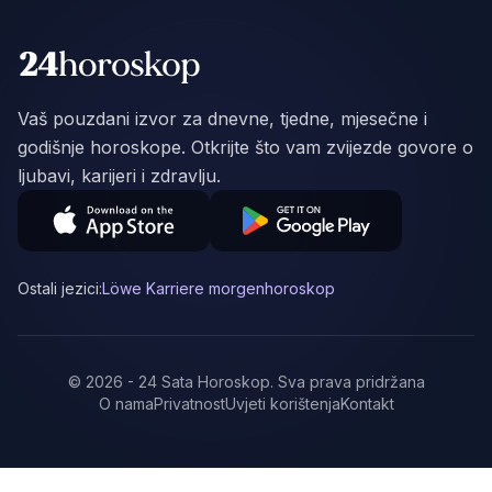
Vaš pouzdani izvor za dnevne, tjedne, mjesečne i
godišnje horoskope. Otkrijte što vam zvijezde govore o
ljubavi, karijeri i zdravlju.
Ostali jezici:
Löwe Karriere morgenhoroskop
©
2026
-
24 Sata Horoskop
.
Sva prava pridržana
O nama
Privatnost
Uvjeti korištenja
Kontakt