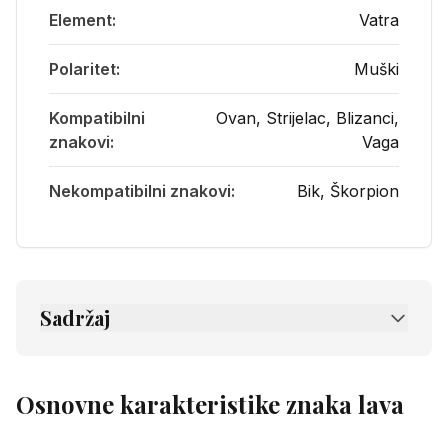
Element
:
Vatra
Polaritet
:
Muški
Kompatibilni
Ovan
,
Strijelac
,
Blizanci
,
znakovi
:
Vaga
Nekompatibilni znakovi
:
Bik
,
Škorpion
Sadržaj
1.
Osnovne karakteristike znaka lava
2.
Karakter Lava - kraljevski i magnetičan
Osnovne karakteristike znaka lava
2.1
Pozitivne osobine lava