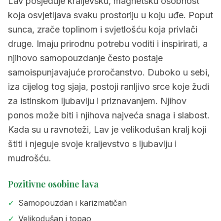
Lav posjeduje kraljevsku, magnetsku osobnost
koja osvjetljava svaku prostoriju u koju uđe. Poput
sunca, zrače toplinom i svjetlošću koja privlači
druge. Imaju prirodnu potrebu voditi i inspirirati, a
njihovo samopouzdanje često postaje
samoispunjavajuće proročanstvo. Duboko u sebi,
iza cijelog tog sjaja, postoji ranljivo srce koje žudi
za istinskom ljubavlju i priznavanjem. Njihov
ponos može biti i njihova najveća snaga i slabost.
Kada su u ravnoteži, Lav je velikodušan kralj koji
štiti i njeguje svoje kraljevstvo s ljubavlju i
mudrošću.
Pozitivne osobine lava
✓
Samopouzdan i karizmatičan
✓
Velikodušan i topao