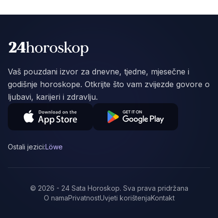
Vaš pouzdani izvor za dnevne, tjedne, mjesečne i
godišnje horoskope. Otkrijte što vam zvijezde govore o
ljubavi, karijeri i zdravlju.
Ostali jezici:
Löwe
©
2026
-
24 Sata Horoskop
.
Sva prava pridržana
O nama
Privatnost
Uvjeti korištenja
Kontakt