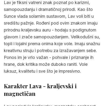
Lav je fiksni vatreni znak poznat po karizmi,
2.2
Negativne osobine lava
samopouzdanju i dramatičnoj prirodi. Kao što
3.
Lav u ljubavi - velikodušan i strastveni
Sunce vlada solarnim sustavom, Lav voli biti u
središtu pažnje. Rođeni pod ovim znakom imaju
4.
Lav kao prijatelj - velikodušan i zabavan
prirodnu kraljevsku auru - hodaju s podignutom
5.
Kompatibilnost Lava s drugim znakovima
glavom i zrače samopouzdanjem. Velikodušni su,
5.1
Kompatibilni znakovi lava
topli i lojalni prema onima koje vole. Imaju snažnu
kreativnu struju i potrebu za izražavanjem sebe.
5.2
Nekompatibilni znakovi lava
Ponos im je vrlo važan - pohvale i priznanje ih
6.
Lav u karijeri - prirodni vođe i zvijezde
hrane, dok kritika može duboko raniti. Vole
luksuz, kvalitetu i sve što je impresivno.
7.
Lav s novcem - velikodušan i sklon luksuzu
8.
Lav i zdravlje - snažni ali skloni srčanim
Karakter Lava - kraljevski i
problemima
magnetičan
9.
Savjeti za život s Lavom
10.
Najčešća pitanja o znaku Lav