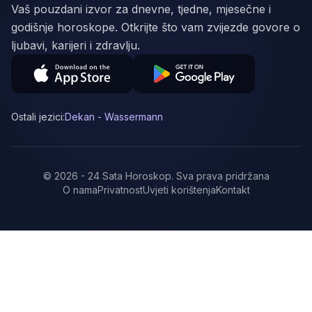
Vaš pouzdani izvor za dnevne, tjedne, mjesečne i
godišnje horoskope. Otkrijte što vam zvijezde govore o
ljubavi, karijeri i zdravlju.
Ostali jezici:
Dekan - Wassermann
©
2026
-
24 Sata Horoskop
.
Sva prava pridržana
O nama
Privatnost
Uvjeti korištenja
Kontakt