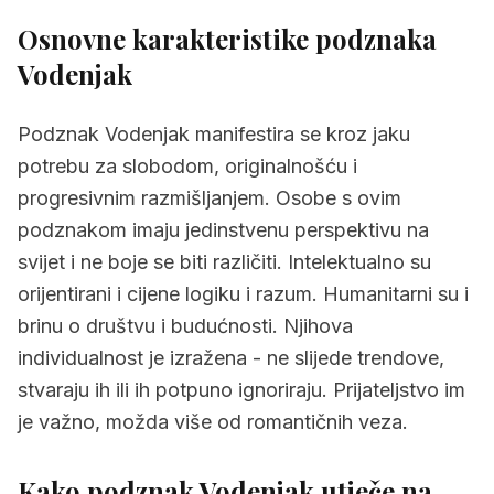
2.
Kako podznak Vodenjak utječe na vašu
Osnovne karakteristike podznaka
osobnost
Vodenjak
3.
Podznak Vodenjak u kombinaciji sa
znakovima
Podznak Vodenjak manifestira se kroz jaku
3.1
Ovan i podznak Vodenjak
potrebu za slobodom, originalnošću i
progresivnim razmišljanjem. Osobe s ovim
3.2
Bik i podznak Vodenjak
podznakom imaju jedinstvenu perspektivu na
3.3
Blizanci i podznak Vodenjak
svijet i ne boje se biti različiti. Intelektualno su
orijentirani i cijene logiku i razum. Humanitarni su i
3.4
Rak i podznak Vodenjak
brinu o društvu i budućnosti. Njihova
3.5
Lav i podznak Vodenjak
individualnost je izražena - ne slijede trendove,
3.6
Djevica i podznak Vodenjak
stvaraju ih ili ih potpuno ignoriraju. Prijateljstvo im
je važno, možda više od romantičnih veza.
3.7
Vaga i podznak Vodenjak
3.8
Škorpion i podznak Vodenjak
Kako podznak Vodenjak utječe na