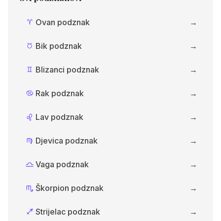
Ovan podznak
→
A
Bik podznak
→
B
Blizanci podznak
→
C
Rak podznak
→
D
Lav podznak
→
E
Djevica podznak
→
F
Vaga podznak
→
G
Škorpion podznak
→
H
Strijelac podznak
→
I