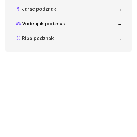
Jarac podznak
→
J
Vodenjak podznak
→
K
Ribe podznak
→
L