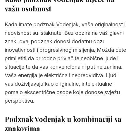
3.9
Strijelac i podznak Vodenjak
vašu osobnost
3.10
Jarac i podznak Vodenjak
Kada imate podznak Vodenjak, vaša originalnost i
3.11
Vodenjak i podznak Vodenjak
neovisnost su istaknute. Bez obzira na vaš glavni
3.12
Ribe i podznak Vodenjak
znak, ovaj podznak donosi dodatnu dozu
inovativnosti i progresivnog mišljenja. Možda ćete
4.
Podznak Vodenjak u ljubavi i odnosima
primijetiti da prirodno privlačite neobične ljude i
5.
Karijera i profesionalni život za podznak
situacije te da vas konvencionalni put ne zanima.
Vodenjak
Vaša energija je električna i nepredvidiva. Ljudi
6.
Izazovi podznaka Vodenjak
vas doživljavaju kao originalne, intelektualne i
pomalo ekscentrične osobe koje donose svježu
7.
Savjeti za osobe s podznakom Vodenjak
perspektivu.
8.
Često postavljana pitanja
Podznak Vodenjak u kombinaciji sa
znakovima