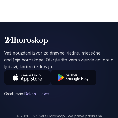
Vaš pouzdani izvor za dnevne, tjedne, mjesečne i
godišnje horoskope. Otkrijte što vam zvijezde govore o
ljubavi, karijeri i zdravlju.
Ostali jezici:
Dekan - Löwe
©
2026
-
24 Sata Horoskop
.
Sva prava pridržana