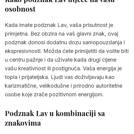
osobnost
3.10
Jarac i podznak Lav
3.11
Vodenjak i podznak Lav
Kada imate podznak Lav, vaša prisutnost je
primjetna. Bez obzira na vaš glavni znak, ovaj
3.12
Ribe i podznak Lav
podznak donosi dodatnu dozu samopouzdanja i
4.
Podznak Lav u ljubavi i odnosima
ekspresivnosti. Možda ćete primijetiti da volite biti
5.
Karijera i profesionalni život za podznak
u centru pažnje i da uživate kada drugi cijene
Lav
vašu kreativnost ili postignuća. Vaša energija je
topla i prijateljska. Ljudi vas doživljavaju kao
6.
Izazovi podznaka Lav
karizmatične, velikodušne i prirodno autoritetne
7.
Savjeti za osobe s podznakom Lav
osobe koje zrače pozitivnom energijom.
8.
Često postavljana pitanja
Podznak Lav u kombinaciji sa
znakovima