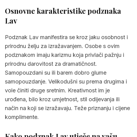
2.
Kako podznak Lav utječe na vašu
Osnovne karakteristike podznaka
osobnost
Lav
3.
Podznak Lav u kombinaciji sa znakovima
Podznak Lav manifestira se kroz jaku osobnost i
3.1
Ovan i podznak Lav
prirodnu želju za izražavanjem. Osobe s ovim
3.2
Bik i podznak Lav
podznakom imaju karizmu koja privlači pažnju i
3.3
Blizanci i podznak Lav
prirodnu darovitost za dramatičnost.
Samopouzdani su ili barem dobro glume
3.4
Rak i podznak Lav
samopouzdanje. Velikodušni su prema drugima i
3.5
Lav i podznak Lav
vole činiti druge sretnim. Kreativnost im je
3.6
Djevica i podznak Lav
urođena, bilo kroz umjetnost, stil odijevanja ili
način na koji se izražavaju. Teže priznanju i cijene
3.7
Vaga i podznak Lav
komplimente.
3.8
Škorpion i podznak Lav
Kako podznak Lav utječe na vašu
3.9
Strijelac i podznak Lav