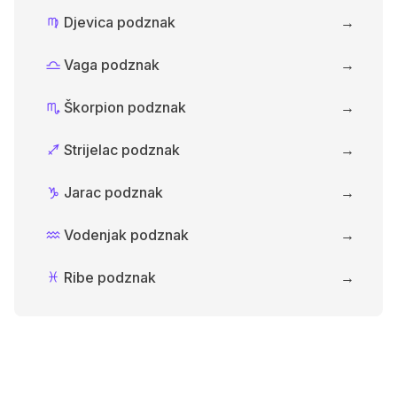
Djevica podznak
→
F
Vaga podznak
→
G
Škorpion podznak
→
H
Strijelac podznak
→
I
Jarac podznak
→
J
Vodenjak podznak
→
K
Ribe podznak
→
L