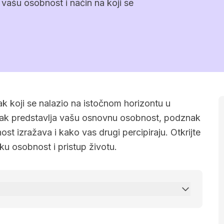
 vašu osobnost i način na koji se
k koji se nalazio na istočnom horizontu u
nak predstavlja vašu osnovnu osobnost, podznak
nost izražava i kako vas drugi percipiraju. Otkrijte
ku osobnost i pristup životu.
elac