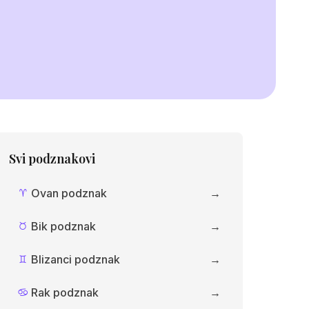
Svi podznakovi
Ovan podznak
→
A
Bik podznak
→
B
Blizanci podznak
→
C
Rak podznak
→
D