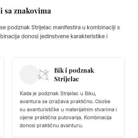
ji sa znakovima
e podznak Strijelac manifestira u kombinaciji s
nacija donosi jedinstvene karakteristike i
ak Strijelac
Bik i podznak
c
Strijelac
Kada je podznak Strijelac u Biku,
avantura se izražava praktično. Osobe
su avanturističke u materijalnim stvarima i
cijene praktična putovanja. Kombinacija
donosi praktičnu avanturu.