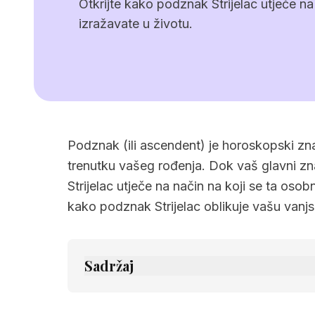
Otkrijte kako podznak Strijelac utječe na
izražavate u životu.
Podznak (ili ascendent) je horoskopski zna
trenutku vašeg rođenja. Dok vaš glavni z
Strijelac utječe na način na koji se ta osob
kako podznak Strijelac oblikuje vašu vanjs
Sadržaj
1.
Osnovne karakteristike podznaka Strij