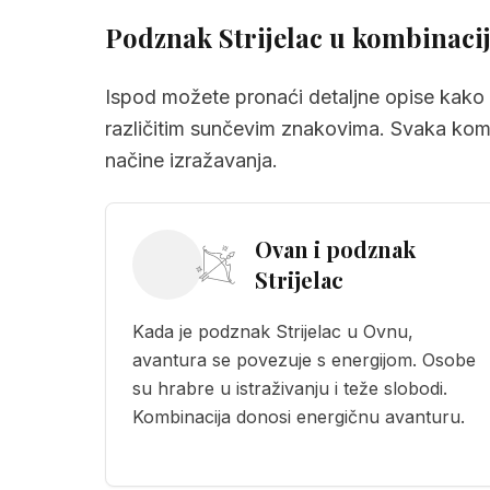
Podznak Strijelac u kombinaci
3.11
Vodenjak i podznak Strijelac
3.12
Ribe i podznak Strijelac
Ispod možete pronaći detaljne opise kako s
4.
Podznak Strijelac u ljubavi i odnosima
različitim sunčevim znakovima. Svaka kombi
načine izražavanja.
5.
Karijera i profesionalni život za podzn
6.
Izazovi podznaka Strijelac
Ovan i podznak
7.
Savjeti za osobe s podznakom Strijela
Strijelac
8.
Često postavljana pitanja
Kada je podznak Strijelac u Ovnu,
avantura se povezuje s energijom. Osobe
su hrabre u istraživanju i teže slobodi.
Kombinacija donosi energičnu avanturu.