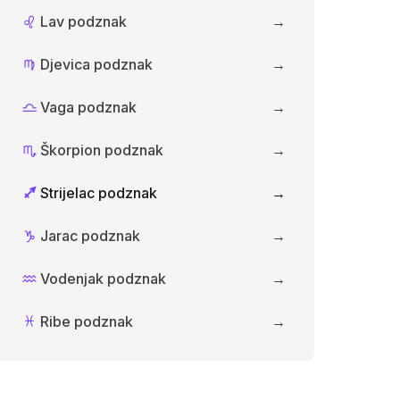
Lav podznak
→
E
Djevica podznak
→
F
Vaga podznak
→
G
Škorpion podznak
→
H
Strijelac podznak
→
I
Jarac podznak
→
J
Vodenjak podznak
→
K
Ribe podznak
→
L