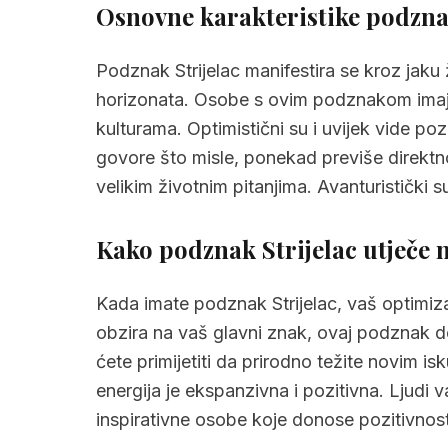
2.
Kako podznak Strijelac utječe na vaš
Osnovne karakteristike podznak
3.
Podznak Strijelac u kombinaciji sa zn
Podznak Strijelac manifestira se kroz jaku
3.1
Ovan i podznak Strijelac
horizonata. Osobe s ovim podznakom imaju p
3.2
Bik i podznak Strijelac
kulturama. Optimistični su i uvijek vide poz
govore što misle, ponekad previše direktno. 
3.3
Blizanci i podznak Strijelac
velikim životnim pitanjima. Avanturistički su
3.4
Rak i podznak Strijelac
3.5
Lav i podznak Strijelac
Kako podznak Strijelac utječe 
3.6
Djevica i podznak Strijelac
Kada imate podznak Strijelac, vaš optimiza
3.7
Vaga i podznak Strijelac
obzira na vaš glavni znak, ovaj podznak 
3.8
Škorpion i podznak Strijelac
ćete primijetiti da prirodno težite novim i
energija je ekspanzivna i pozitivna. Ljudi v
3.9
Strijelac i podznak Strijelac
inspirativne osobe koje donose pozitivnost 
3.10
Jarac i podznak Strijelac