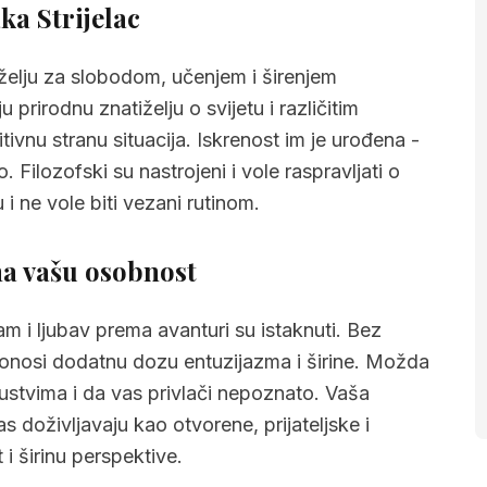
u osobnost
a Strijelac
akovima
 želju za slobodom, učenjem i širenjem
rirodnu znatiželju o svijetu i različitim
itivnu stranu situacija. Iskrenost im je urođena -
Filozofski su nastrojeni i vole raspravljati o
 i ne vole biti vezani rutinom.
na vašu osobnost
m i ljubav prema avanturi su istaknuti. Bez
donosi dodatnu dozu entuzijazma i širine. Možda
skustvima i da vas privlači nepoznato. Vaša
as doživljavaju kao otvorene, prijateljske i
i širinu perspektive.