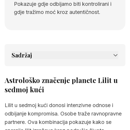
Pokazuje gdje odbijamo biti kontrolirani i
gdje tražimo moć kroz autentičnost.
Sadržaj
1.
Astrološko značenje planete Lilit u sedmoj
kući
Astrološko značenje planete Lilit u
2.
Povezane stranice
sedmoj kući
Lilit u sedmoj kući donosi intenzivne odnose i
odbijanje kompromisa. Osobe traže ravnopravne
partnere. Ova kombinacija pokazuje kako se