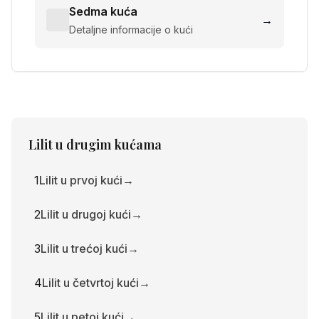
Sedma kuća
→
Detaljne informacije o kući
Lilit
u drugim kućama
1
Lilit u prvoj kući
→
2
Lilit u drugoj kući
→
3
Lilit u trećoj kući
→
4
Lilit u četvrtoj kući
→
5
Lilit u petoj kući
→