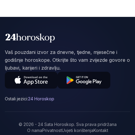
Vaš pouzdani izvor za dnevne, tjedne, mjesečne i
godišnje horoskope. Otkrijte što vam zvijezde govore o
ljubavi, karijeri i zdravlju.
Ostali jezici:
24 Horoskop
©
2026
-
24 Sata Horoskop
.
Sva prava pridržana
O nama
Privatnost
Uvjeti korištenja
Kontakt