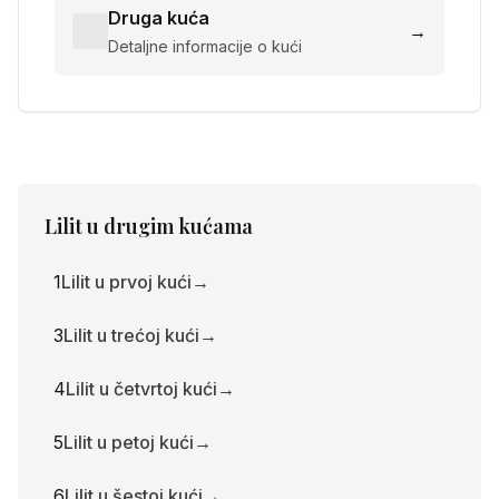
Druga kuća
→
Detaljne informacije o kući
Lilit
u drugim kućama
1
Lilit u prvoj kući
→
3
Lilit u trećoj kući
→
4
Lilit u četvrtoj kući
→
5
Lilit u petoj kući
→
6
Lilit u šestoj kući
→