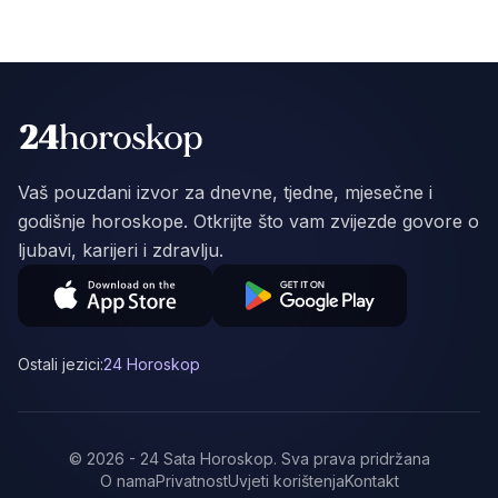
Vaš pouzdani izvor za dnevne, tjedne, mjesečne i
godišnje horoskope. Otkrijte što vam zvijezde govore o
ljubavi, karijeri i zdravlju.
Ostali jezici:
24 Horoskop
©
2026
-
24 Sata Horoskop
.
Sva prava pridržana
O nama
Privatnost
Uvjeti korištenja
Kontakt