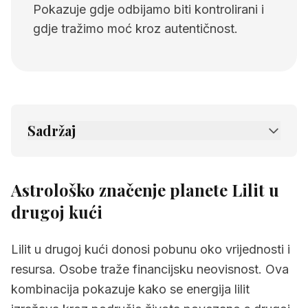
Pokazuje gdje odbijamo biti kontrolirani i
gdje tražimo moć kroz autentičnost.
Sadržaj
1.
Astrološko značenje planete Lilit u drugoj
kući
Astrološko značenje planete Lilit u
2.
Povezane stranice
drugoj kući
Lilit u drugoj kući donosi pobunu oko vrijednosti i
resursa. Osobe traže financijsku neovisnost. Ova
kombinacija pokazuje kako se energija lilit