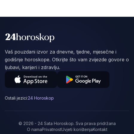
Vaš pouzdani izvor za dnevne, tjedne, mjesečne i
godišnje horoskope. Otkrijte što vam zvijezde govore o
ljubavi, karijeri i zdravlju.
Ostali jezici:
24 Horoskop
©
2026
-
24 Sata Horoskop
.
Sva prava pridržana
O nama
Privatnost
Uvjeti korištenja
Kontakt