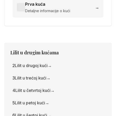
Prva kuća
→
Detaljne informacije o kući
Lilit
u drugim kućama
2
Lilit u drugoj kući
→
3
Lilit u trećoj kući
→
4
Lilit u četvrtoj kući
→
5
Lilit u petoj kući
→
6
Lilit u šestoj kući
→