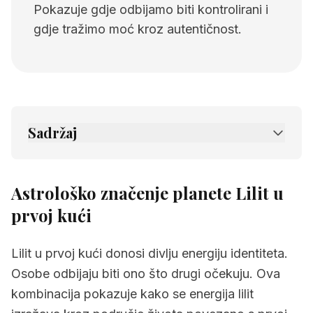
Pokazuje gdje odbijamo biti kontrolirani i
gdje tražimo moć kroz autentičnost.
Sadržaj
1.
Astrološko značenje planete Lilit u prvoj
kući
Astrološko značenje planete Lilit u
2.
Povezane stranice
prvoj kući
Lilit u prvoj kući donosi divlju energiju identiteta.
Osobe odbijaju biti ono što drugi očekuju. Ova
kombinacija pokazuje kako se energija lilit