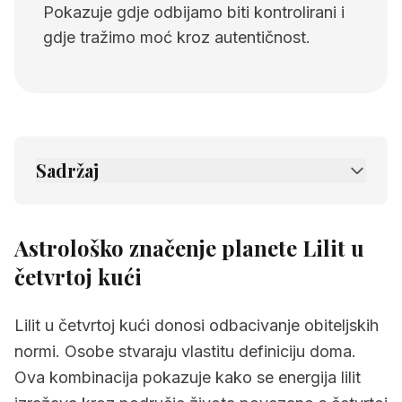
Pokazuje gdje odbijamo biti kontrolirani i
gdje tražimo moć kroz autentičnost.
Sadržaj
1.
Astrološko značenje planete Lilit u četvrtoj
kući
Astrološko značenje planete Lilit u
2.
Povezane stranice
četvrtoj kući
Lilit u četvrtoj kući donosi odbacivanje obiteljskih
normi. Osobe stvaraju vlastitu definiciju doma.
Ova kombinacija pokazuje kako se energija lilit