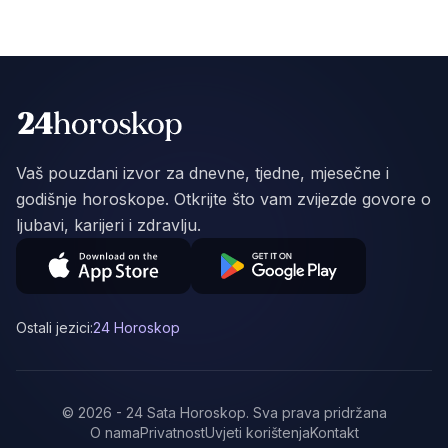
Vaš pouzdani izvor za dnevne, tjedne, mjesečne i
godišnje horoskope. Otkrijte što vam zvijezde govore o
ljubavi, karijeri i zdravlju.
Ostali jezici:
24 Horoskop
©
2026
-
24 Sata Horoskop
.
Sva prava pridržana
O nama
Privatnost
Uvjeti korištenja
Kontakt