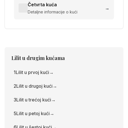
Četvrta kuća
→
Detaljne informacije o kući
Lilit
u drugim kućama
1
Lilit u prvoj kući
→
2
Lilit u drugoj kući
→
3
Lilit u trećoj kući
→
5
Lilit u petoj kući
→
6
Lilit u šestoj kući
→