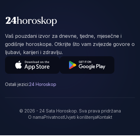
Vaš pouzdani izvor za dnevne, tjedne, mjesečne i
godišnje horoskope. Otkrijte što vam zvijezde govore o
ljubavi, karijeri i zdravlju.
Ostali jezici:
24 Horoskop
©
2026
-
24 Sata Horoskop
.
Sva prava pridržana
O nama
Privatnost
Uvjeti korištenja
Kontakt