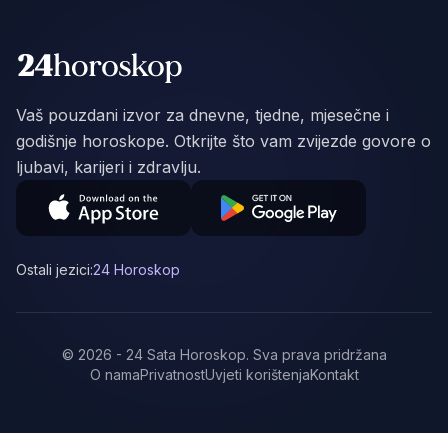
Vaš pouzdani izvor za dnevne, tjedne, mjesečne i
godišnje horoskope. Otkrijte što vam zvijezde govore o
ljubavi, karijeri i zdravlju.
Ostali jezici:
24 Horoskop
©
2026
-
24 Sata Horoskop
.
Sva prava pridržana
O nama
Privatnost
Uvjeti korištenja
Kontakt