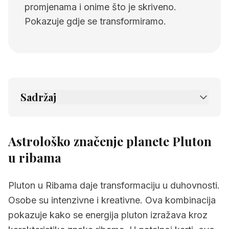
promjenama i onime što je skriveno.
Pokazuje gdje se transformiramo.
Sadržaj
1.
Astrološko značenje planete Pluton u
ribama
Astrološko značenje planete Pluton
2.
Povezane stranice
u ribama
Pluton u Ribama daje transformaciju u duhovnosti.
Osobe su intenzivne i kreativne. Ova kombinacija
pokazuje kako se energija pluton izražava kroz