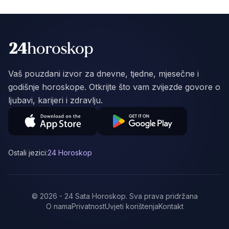
Vaš pouzdani izvor za dnevne, tjedne, mjesečne i
godišnje horoskope. Otkrijte što vam zvijezde govore o
ljubavi, karijeri i zdravlju.
Ostali jezici:
24 Horoskop
©
2026
-
24 Sata Horoskop
.
Sva prava pridržana
O nama
Privatnost
Uvjeti korištenja
Kontakt