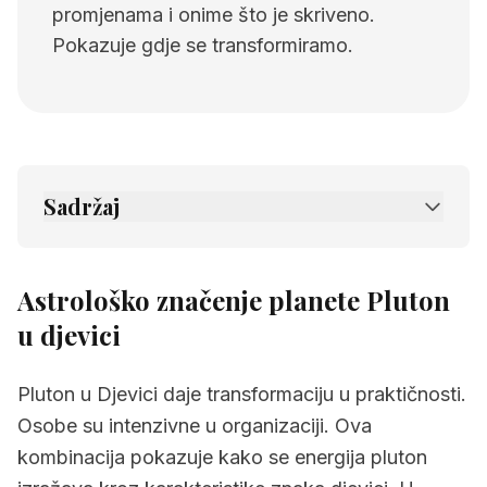
promjenama i onime što je skriveno.
Pokazuje gdje se transformiramo.
Sadržaj
1.
Astrološko značenje planete Pluton u
djevici
Astrološko značenje planete Pluton
2.
Povezane stranice
u djevici
Pluton u Djevici daje transformaciju u praktičnosti.
Osobe su intenzivne u organizaciji. Ova
kombinacija pokazuje kako se energija pluton