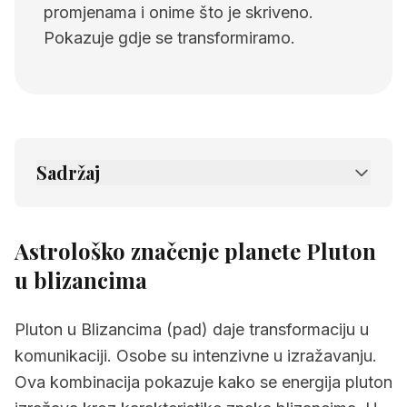
promjenama i onime što je skriveno.
Pokazuje gdje se transformiramo.
Sadržaj
1.
Astrološko značenje planete Pluton u
blizancima
Astrološko značenje planete Pluton
2.
Povezane stranice
u blizancima
Pluton u Blizancima (pad) daje transformaciju u
komunikaciji. Osobe su intenzivne u izražavanju.
Ova kombinacija pokazuje kako se energija pluton