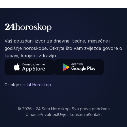
Vaš pouzdani izvor za dnevne, tjedne, mjesečne i
godišnje horoskope. Otkrijte što vam zvijezde govore o
ljubavi, karijeri i zdravlju.
Ostali jezici:
24 Horoskop
©
2026
-
24 Sata Horoskop
.
Sva prava pridržana
O nama
Privatnost
Uvjeti korištenja
Kontakt