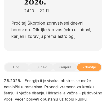
2026.
24.10.
-
22.11.
Pročitaj Škorpion zdravstveni dnevni
horoskop. Otkrijte što vas čeka u ljubavi,
karijeri i zdravlju prema astrologiji.
Opći
Ljubav
Karijera
Zdravlje
7.8.2026.
-
Energija ti je visoka, ali stres se može
nataložiti u ramenima. Pronađi vremena za kratku
šetnju ili vježbe disanja. Hidracija je važna – pij dovoljno
vode. Večer posveti opuštanju uz toplu kupku.