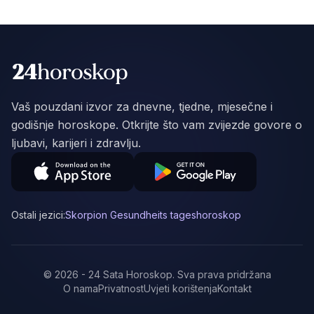
Vaš pouzdani izvor za dnevne, tjedne, mjesečne i
godišnje horoskope. Otkrijte što vam zvijezde govore o
ljubavi, karijeri i zdravlju.
Ostali jezici:
Skorpion Gesundheits tageshoroskop
©
2026
-
24 Sata Horoskop
.
Sva prava pridržana
O nama
Privatnost
Uvjeti korištenja
Kontakt