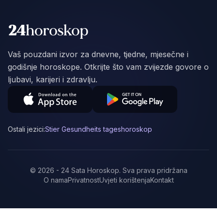
Vaš pouzdani izvor za dnevne, tjedne, mjesečne i
godišnje horoskope. Otkrijte što vam zvijezde govore o
ljubavi, karijeri i zdravlju.
Ostali jezici:
Stier Gesundheits tageshoroskop
©
2026
-
24 Sata Horoskop
.
Sva prava pridržana
O nama
Privatnost
Uvjeti korištenja
Kontakt