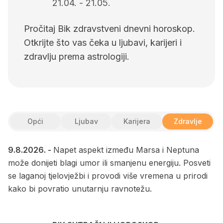
21.04.
-
21.05.
Pročitaj Bik zdravstveni dnevni horoskop.
Otkrijte što vas čeka u ljubavi, karijeri i
zdravlju prema astrologiji.
Opći
Ljubav
Karijera
Zdravlje
9.8.2026.
-
Napet aspekt između Marsa i Neptuna
može donijeti blagi umor ili smanjenu energiju. Posveti
se laganoj tjelovježbi i provodi više vremena u prirodi
kako bi povratio unutarnju ravnotežu.