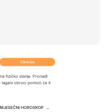
Zdravlje
 fizičko stanje. Pronađi
 lagani obroci pomoći će ti
E MJESEČNI HOROSKOP
→