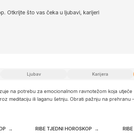
 Otkrijte što vas čeka u ljubavi, karijeri
Ljubav
Karijera
uje na potrebu za emocionalnom ravnotežom koja utječe na
oz meditaciju ili laganu šetnju. Obrati pažnju na prehranu –
OP
RIBE TJEDNI HOROSKOP
RIB
→
→