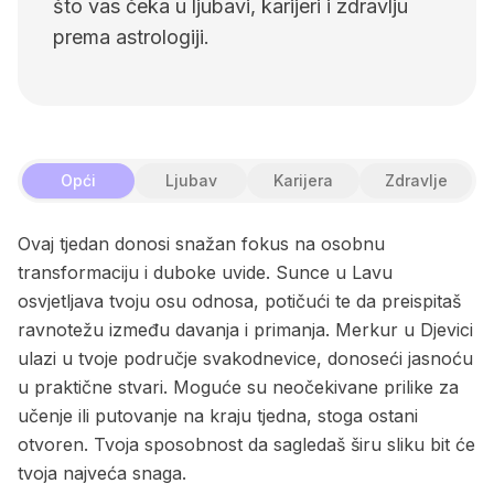
što vas čeka u ljubavi, karijeri i zdravlju
prema astrologiji.
Opći
Ljubav
Karijera
Zdravlje
Ovaj tjedan donosi snažan fokus na osobnu
transformaciju i duboke uvide. Sunce u Lavu
osvjetljava tvoju osu odnosa, potičući te da preispitaš
ravnotežu između davanja i primanja. Merkur u Djevici
ulazi u tvoje područje svakodnevice, donoseći jasnoću
u praktične stvari. Moguće su neočekivane prilike za
učenje ili putovanje na kraju tjedna, stoga ostani
otvoren. Tvoja sposobnost da sagledaš širu sliku bit će
tvoja najveća snaga.