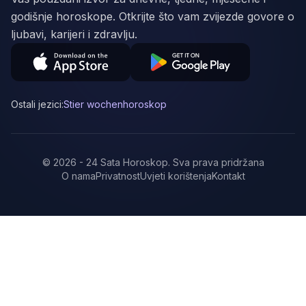
godišnje horoskope. Otkrijte što vam zvijezde govore o
ljubavi, karijeri i zdravlju.
Ostali jezici:
Stier wochenhoroskop
©
2026
-
24 Sata Horoskop
.
Sva prava pridržana
O nama
Privatnost
Uvjeti korištenja
Kontakt