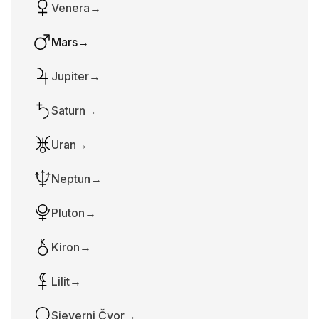
Venera
→
Mars
→
Jupiter
→
Saturn
→
Uran
→
Neptun
→
Pluton
→
Kiron
→
Lilit
→
Sjeverni Čvor
→