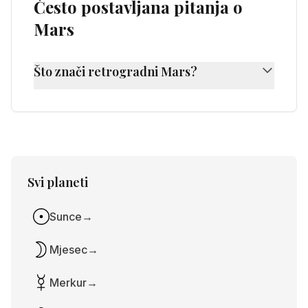
Često postavljana pitanja o
Mars
Što znači retrogradni Mars?
Retrogradni Mars se događa svakih 2 godine i
donosi reviziju energije, akcije i načina
djelovanja. To je dobro vrijeme za refleksiju o
svojoj agresiji i strasti.
Svi planeti
Sunce
→
Mjesec
→
Merkur
→