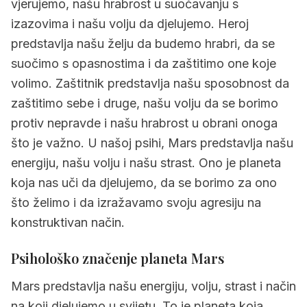
3.9
Mars u strijelcu
vjerujemo, našu hrabrost u suočavanju s
izazovima i našu volju da djelujemo. Heroj
3.10
Mars u jarcu
predstavlja našu želju da budemo hrabri, da se
3.11
Mars u vodenjaku
suočimo s opasnostima i da zaštitimo one koje
volimo. Zaštitnik predstavlja našu sposobnost da
3.12
Mars u ribama
zaštitimo sebe i druge, našu volju da se borimo
4.
Mars u astrološkim kućama
protiv nepravde i našu hrabrost u obrani onoga
5.
Aspekti planeta Mars
što je važno. U našoj psihi, Mars predstavlja našu
energiju, našu volju i našu strast. Ono je planeta
6.
Tranziti i progresije planeta Mars
koja nas uči da djelujemo, da se borimo za ono
7.
Sjenovita strana planeta Mars
što želimo i da izražavamo svoju agresiju na
8.
Savjeti za život s Mars
konstruktivan način.
9.
Poznate osobe s jakim položajem planeta
Psihološko značenje planeta
Mars
Mars
Mars predstavlja našu energiju, volju, strast i način
10.
Često postavljana pitanja o Mars
na koji djelujemo u svijetu. To je planeta koja