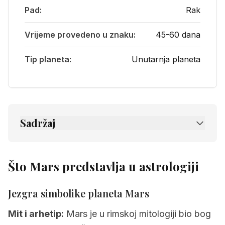
Pad:
Rak
Vrijeme provedeno u znaku:
45-60 dana
Tip planeta:
Unutarnja planeta
Sadržaj
1.
Što Mars predstavlja u astrologiji
1.1
Jezgra simbolike planeta Mars
Što Mars predstavlja u astrologiji
1.2
Psihološko značenje planeta Mars
Jezgra simbolike planeta
Mars
2.
Kako Mars utječe na vašu natalnu kartu
Mit i arhetip:
Mars je u rimskoj mitologiji bio bog
2.1
Kako pronaći Mars u vašoj karti