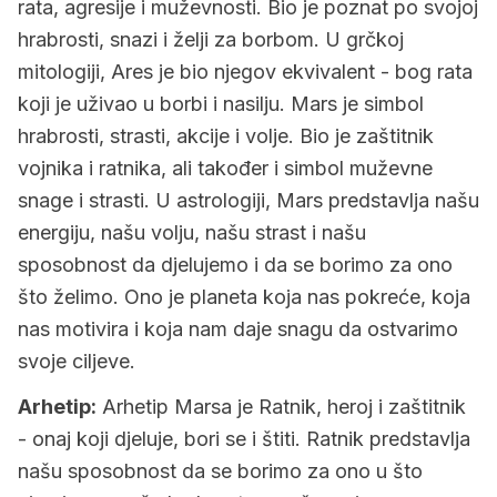
rata, agresije i muževnosti. Bio je poznat po svojoj
2.2
Uloga planeta Mars u osobnosti i
hrabrosti, snazi i želji za borbom. U grčkoj
životnim temama
mitologiji, Ares je bio njegov ekvivalent - bog rata
3.
Mars u znakovima zodijaka
koji je uživao u borbi i nasilju. Mars je simbol
hrabrosti, strasti, akcije i volje. Bio je zaštitnik
3.1
Mars u ovnu
vojnika i ratnika, ali također i simbol muževne
3.2
Mars u biku
snage i strasti. U astrologiji, Mars predstavlja našu
energiju, našu volju, našu strast i našu
3.3
Mars u blizancima
sposobnost da djelujemo i da se borimo za ono
3.4
Mars u raku
što želimo. Ono je planeta koja nas pokreće, koja
3.5
Mars u lavu
nas motivira i koja nam daje snagu da ostvarimo
svoje ciljeve.
3.6
Mars u djevici
Arhetip:
Arhetip Marsa je Ratnik, heroj i zaštitnik
3.7
Mars u vagi
- onaj koji djeluje, bori se i štiti. Ratnik predstavlja
3.8
Mars u škorpionu
našu sposobnost da se borimo za ono u što