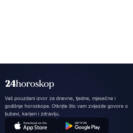
Vaš pouzdani izvor za dnevne, tjedne, mjesečne i
godišnje horoskope. Otkrijte što vam zvijezde govore o
ljubavi, karijeri i zdravlju.