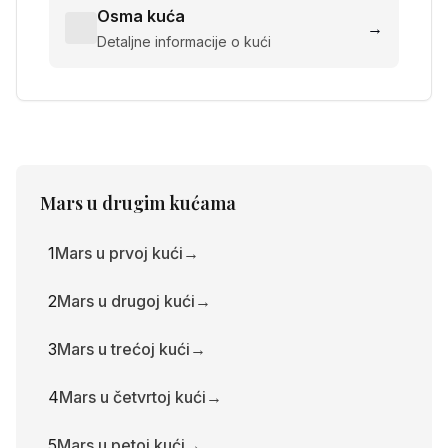
Osma kuća
→
Detaljne informacije o kući
Mars
u drugim kućama
1
Mars u prvoj kući
→
2
Mars u drugoj kući
→
3
Mars u trećoj kući
→
4
Mars u četvrtoj kući
→
5
Mars u petoj kući
→