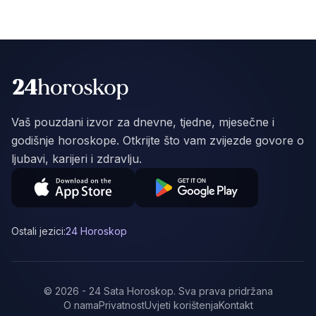
Vaš pouzdani izvor za dnevne, tjedne, mjesečne i
godišnje horoskope. Otkrijte što vam zvijezde govore o
ljubavi, karijeri i zdravlju.
Ostali jezici:
24 Horoskop
©
2026
-
24 Sata Horoskop
.
Sva prava pridržana
O nama
Privatnost
Uvjeti korištenja
Kontakt