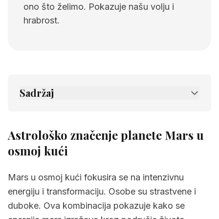
ono što želimo. Pokazuje našu volju i
hrabrost.
Sadržaj
1.
Astrološko značenje planete Mars u osmoj
kući
Astrološko značenje planete Mars u
2.
Povezane stranice
osmoj kući
Mars u osmoj kući fokusira se na intenzivnu
energiju i transformaciju. Osobe su strastvene i
duboke. Ova kombinacija pokazuje kako se