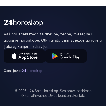
Vaš pouzdani izvor za dnevne, tjedne, mjesečne i
godišnje horoskope. Otkrijte što vam zvijezde govore o
ljubavi, karijeri i zdravlju.
Ostali jezici:
24 Horoskop
©
2026
-
24 Sata Horoskop
.
Sva prava pridržana
O nama
Privatnost
Uvjeti korištenja
Kontakt