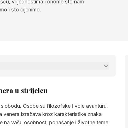
ošću, vrijednostima i onome što nam
mo i što cijenimo.
trijelcu
era u strijelcu
 i slobodu. Osobe su filozofske i vole avanturu.
 venera izražava kroz karakteristike znaka
ječe na vašu osobnost, ponašanje i životne teme.