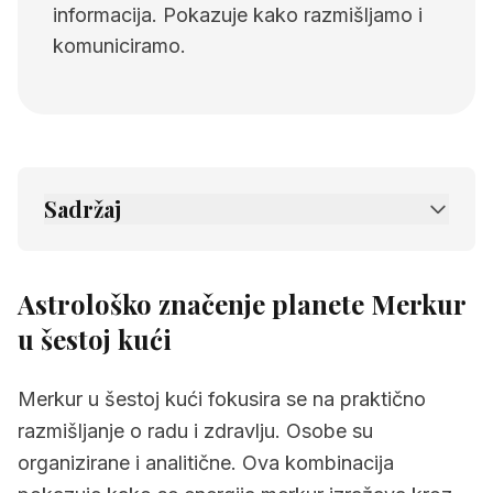
informacija. Pokazuje kako razmišljamo i
komuniciramo.
Sadržaj
1.
Astrološko značenje planete Merkur u
šestoj kući
Astrološko značenje planete Merkur
2.
Povezane stranice
u šestoj kući
Merkur u šestoj kući fokusira se na praktično
razmišljanje o radu i zdravlju. Osobe su
organizirane i analitične. Ova kombinacija