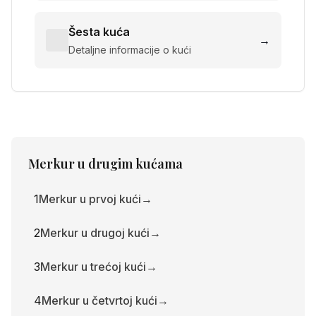
Šesta kuća
→
Detaljne informacije o kući
Merkur
u drugim kućama
1
Merkur u prvoj kući
→
2
Merkur u drugoj kući
→
3
Merkur u trećoj kući
→
4
Merkur u četvrtoj kući
→