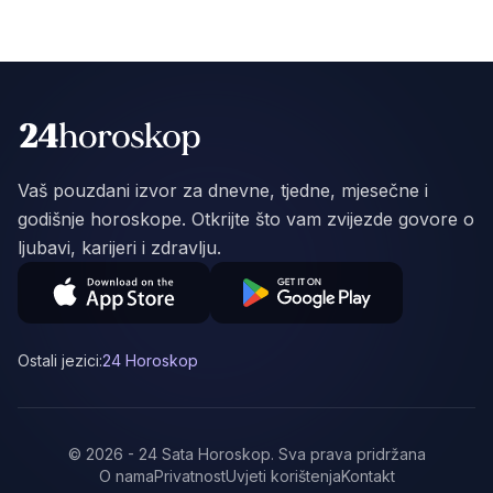
Vaš pouzdani izvor za dnevne, tjedne, mjesečne i
godišnje horoskope. Otkrijte što vam zvijezde govore o
ljubavi, karijeri i zdravlju.
Ostali jezici:
24 Horoskop
©
2026
-
24 Sata Horoskop
.
Sva prava pridržana
O nama
Privatnost
Uvjeti korištenja
Kontakt