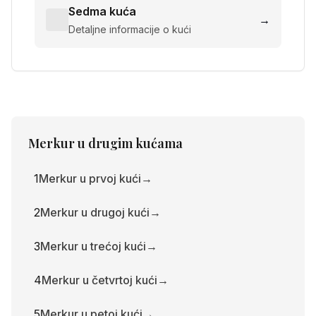
Sedma kuća
→
Detaljne informacije o kući
Merkur
u drugim kućama
1
Merkur u prvoj kući
→
2
Merkur u drugoj kući
→
3
Merkur u trećoj kući
→
4
Merkur u četvrtoj kući
→
5
Merkur u petoj kući
→