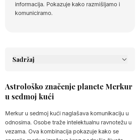
informacija. Pokazuje kako razmišljamo i
komuniciramo.
Sadržaj
1.
Astrološko značenje planete Merkur u
sedmoj kući
Astrološko značenje planete Merkur
2.
Povezane stranice
u sedmoj kući
Merkur u sedmoj kući naglašava komunikaciju u
odnosima. Osobe traže intelektualnu ravnotežu u
vezama. Ova kombinacija pokazuje kako se