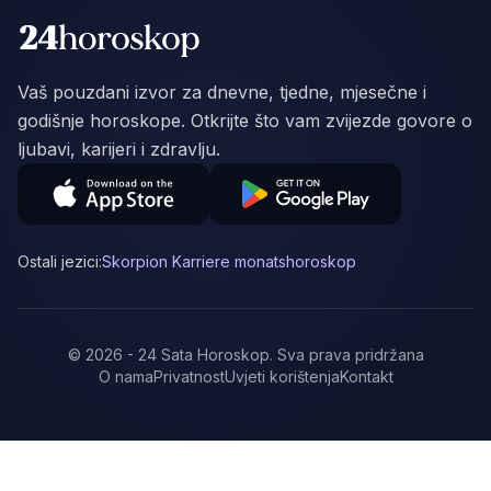
Vaš pouzdani izvor za dnevne, tjedne, mjesečne i
godišnje horoskope. Otkrijte što vam zvijezde govore o
ljubavi, karijeri i zdravlju.
Ostali jezici:
Skorpion Karriere monatshoroskop
©
2026
-
24 Sata Horoskop
.
Sva prava pridržana
O nama
Privatnost
Uvjeti korištenja
Kontakt