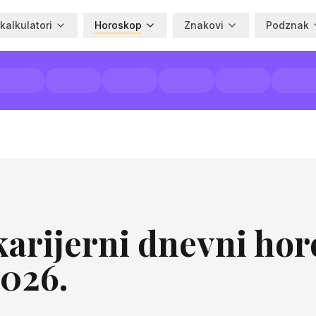
 kalkulatori
Horoskop
Znakovi
Podznak
arijerni dnevni hor
2026.