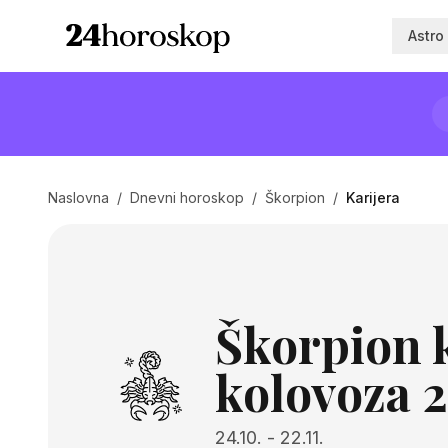
Astro
Naslovna
/
Dnevni horoskop
/
Škorpion
/
Karijera
Škorpion k
kolovoza 
24.10.
-
22.11.