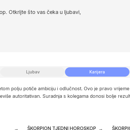
p. Otkrijte što vas čeka u ljubavi,
Ljubav
Karijera
om polju potiče ambiciju i odlučnost. Ovo je pravo vrijeme 
reviše autoritativan. Suradnja s kolegama donosi bolje rezu
ŠKORPION TJEDNI HOROSKOP
ŠKORPI
→
→