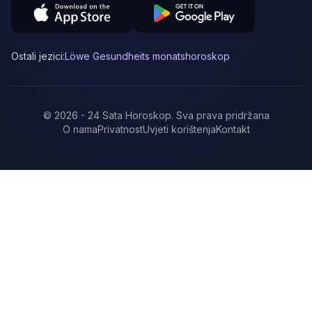
Ostali jezici:
Löwe Gesundheits monatshoroskop
©
2026
-
24 Sata Horoskop
.
Sva prava pridržana
O nama
Privatnost
Uvjeti korištenja
Kontakt