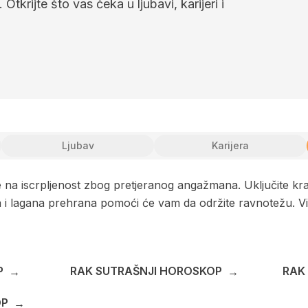
tkrijte što vas čeka u ljubavi, karijeri i
Ljubav
Karijera
ite na iscrpljenost zbog pretjeranog angažmana. Uključite kr
a i lagana prehrana pomoći će vam da održite ravnotežu. V
P
RAK SUTRAŠNJI HOROSKOP
RAK
→
→
OP
→