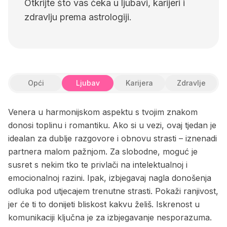
Otkrijte što vas čeka u ljubavi, karijeri i
zdravlju prema astrologiji.
Opći
Ljubav
Karijera
Zdravlje
Venera u harmonijskom aspektu s tvojim znakom
donosi toplinu i romantiku. Ako si u vezi, ovaj tjedan je
idealan za dublje razgovore i obnovu strasti – iznenadi
partnera malom pažnjom. Za slobodne, moguć je
susret s nekim tko te privlači na intelektualnoj i
emocionalnoj razini. Ipak, izbjegavaj nagla donošenja
odluka pod utjecajem trenutne strasti. Pokaži ranjivost,
jer će ti to donijeti bliskost kakvu želiš. Iskrenost u
komunikaciji ključna je za izbjegavanje nesporazuma.