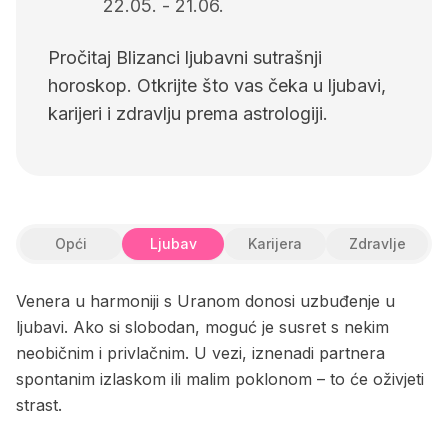
22.05.
-
21.06.
Pročitaj Blizanci ljubavni sutrašnji
horoskop. Otkrijte što vas čeka u ljubavi,
karijeri i zdravlju prema astrologiji.
Opći
Ljubav
Karijera
Zdravlje
Venera u harmoniji s Uranom donosi uzbuđenje u
ljubavi. Ako si slobodan, moguć je susret s nekim
neobičnim i privlačnim. U vezi, iznenadi partnera
spontanim izlaskom ili malim poklonom – to će oživjeti
strast.