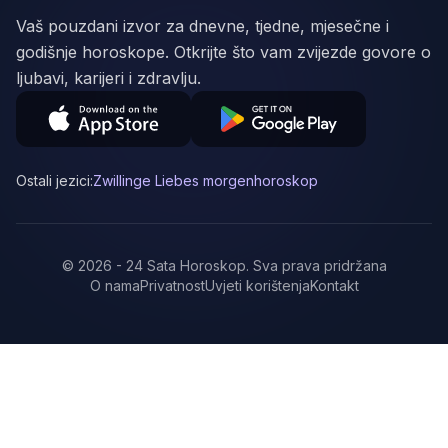
Vaš pouzdani izvor za dnevne, tjedne, mjesečne i
godišnje horoskope. Otkrijte što vam zvijezde govore o
ljubavi, karijeri i zdravlju.
Ostali jezici:
Zwillinge Liebes morgenhoroskop
©
2026
-
24 Sata Horoskop
.
Sva prava pridržana
O nama
Privatnost
Uvjeti korištenja
Kontakt