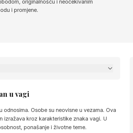
lobodom, originalnošću i neočekivanim
odu i promjene.
agi
an u vagi
e u odnosima. Osobe su neovisne u vezama. Ova
n izražava kroz karakteristike znaka vagi. U
 osobnost, ponašanje i životne teme.