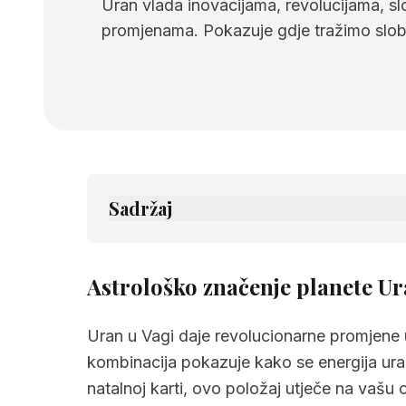
Uran vlada inovacijama, revolucijama, s
promjenama. Pokazuje gdje tražimo slob
Sadržaj
1.
Astrološko značenje planete Uran u v
2.
Povezane stranice
Astrološko značenje planete Ur
Uran u Vagi daje revolucionarne promjen
kombinacija pokazuje kako se energija ura
natalnoj karti, ovo položaj utječe na vašu