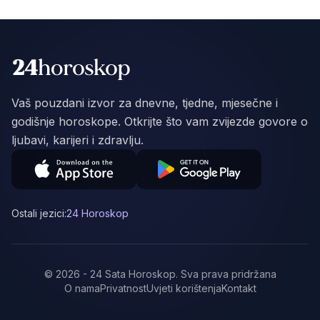
Vaš pouzdani izvor za dnevne, tjedne, mjesečne i
godišnje horoskope. Otkrijte što vam zvijezde govore o
ljubavi, karijeri i zdravlju.
Ostali jezici:
24 Horoskop
©
2026
-
24 Sata Horoskop
.
Sva prava pridržana
O nama
Privatnost
Uvjeti korištenja
Kontakt