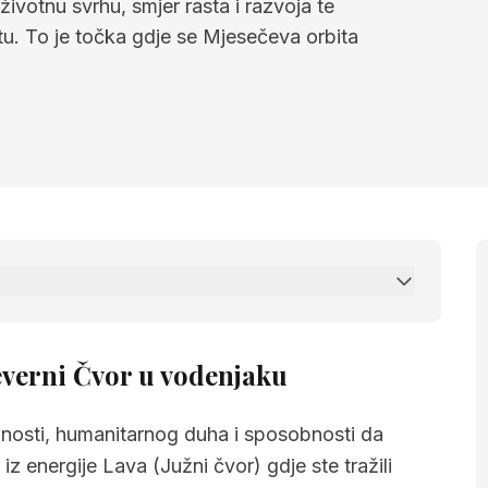
ivotnu svrhu, smjer rasta i razvoja te
otu. To je točka gdje se Mjesečeva orbita
 Čvor u vodenjaku
everni Čvor u vodenjaku
alnosti, humanitarnog duha i sposobnosti da
 energije Lava (Južni čvor) gdje ste tražili