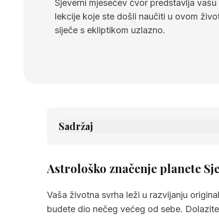
Sjeverni mjesečev čvor predstavlja vašu ž
lekcije koje ste došli naučiti u ovom živ
siječe s ekliptikom uzlazno.
Sadržaj
1.
Astrološko značenje planete Sjeverni
2.
Povezane stranice
Astrološko značenje planete Sj
Vaša životna svrha leži u razvijanju origin
budete dio nečeg većeg od sebe. Dolazite iz