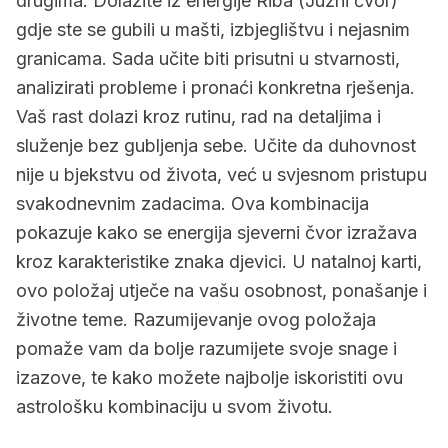
drugima. Dolazite iz energije Riba (Južni čvor)
gdje ste se gubili u mašti, izbjeglištvu i nejasnim
granicama. Sada učite biti prisutni u stvarnosti,
analizirati probleme i pronaći konkretna rješenja.
Vaš rast dolazi kroz rutinu, rad na detaljima i
služenje bez gubljenja sebe. Učite da duhovnost
nije u bjekstvu od života, već u svjesnom pristupu
svakodnevnim zadacima. Ova kombinacija
pokazuje kako se energija sjeverni čvor izražava
kroz karakteristike znaka djevici. U natalnoj karti,
ovo položaj utječe na vašu osobnost, ponašanje i
životne teme. Razumijevanje ovog položaja
pomaže vam da bolje razumijete svoje snage i
izazove, te kako možete najbolje iskoristiti ovu
astrološku kombinaciju u svom životu.