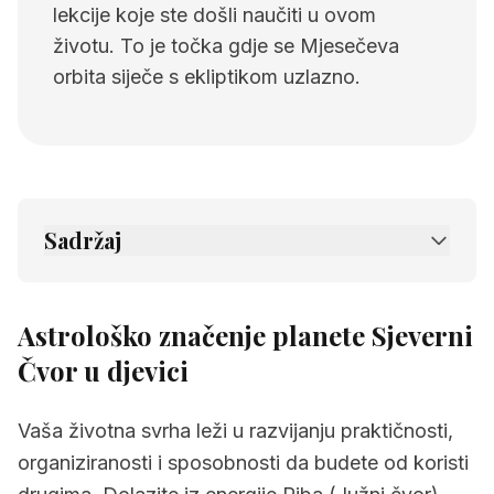
lekcije koje ste došli naučiti u ovom
životu. To je točka gdje se Mjesečeva
orbita siječe s ekliptikom uzlazno.
Sadržaj
1.
Astrološko značenje planete Sjeverni Čvor
u djevici
Astrološko značenje planete Sjeverni
2.
Povezane stranice
Čvor u djevici
Vaša životna svrha leži u razvijanju praktičnosti,
organiziranosti i sposobnosti da budete od koristi