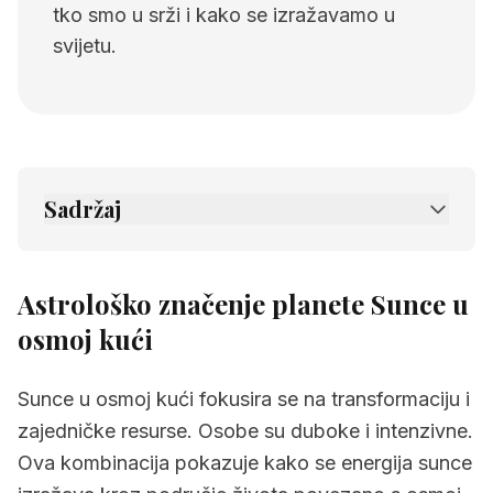
tko smo u srži i kako se izražavamo u
svijetu.
Sadržaj
1.
Astrološko značenje planete Sunce u
osmoj kući
Astrološko značenje planete Sunce u
2.
Povezane stranice
osmoj kući
Sunce u osmoj kući fokusira se na transformaciju i
zajedničke resurse. Osobe su duboke i intenzivne.
Ova kombinacija pokazuje kako se energija sunce