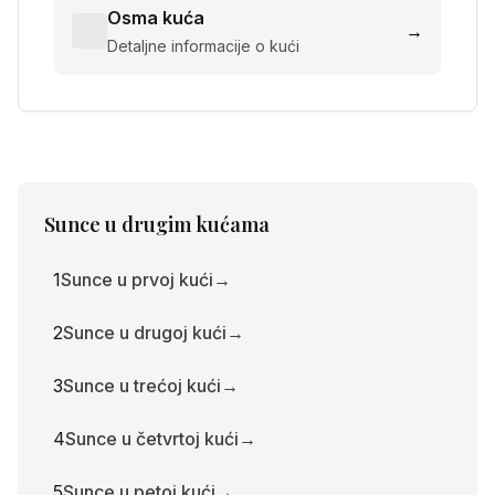
Osma kuća
→
Detaljne informacije o kući
Sunce
u drugim kućama
1
Sunce u prvoj kući
→
2
Sunce u drugoj kući
→
3
Sunce u trećoj kući
→
4
Sunce u četvrtoj kući
→
5
Sunce u petoj kući
→