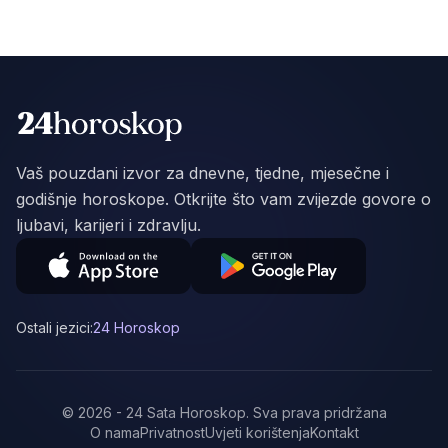
Vaš pouzdani izvor za dnevne, tjedne, mjesečne i
godišnje horoskope. Otkrijte što vam zvijezde govore o
ljubavi, karijeri i zdravlju.
Ostali jezici:
24 Horoskop
©
2026
-
24 Sata Horoskop
.
Sva prava pridržana
O nama
Privatnost
Uvjeti korištenja
Kontakt