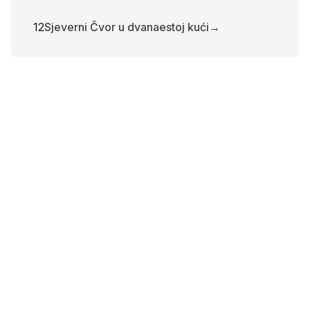
12
Sjeverni Čvor u dvanaestoj kući
→