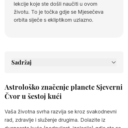
lekcije koje ste došli naučiti u ovom
životu. To je točka gdje se Mjesečeva
orbita siječe s ekliptikom uzlazno.
Sadržaj
1.
Astrološko značenje planete Sjeverni Čvor
u šestoj kući
Astrološko značenje planete Sjeverni
2.
Povezane stranice
Čvor u šestoj kući
Vaša životna svrha razvija se kroz svakodnevni
rad, zdravlje i služenje drugima. Dolazite iz