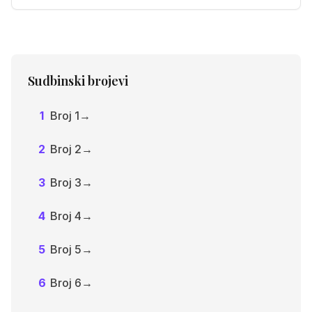
odabrati živjeti na razini broja 2 (1+1=2). To je
lakša, ali manje ispunjavajuća opcija. Pravi
izazov je aktivirati puni potencijal broja 11.
Sudbinski brojevi
1
Broj 1
→
2
Broj 2
→
3
Broj 3
→
4
Broj 4
→
5
Broj 5
→
6
Broj 6
→