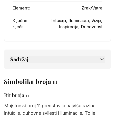
Element:
Zrak/Vatra
Ključne
Intuicija, Iluminacija, Vizija,
riječi:
Inspiracija, Duhovnost
Sadržaj
1.
Osnovne informacije o broju 11
2.
Simbolika broja 11
Simbolika broja 11
3.
Psihološki profil broja 11
Bit broja 11
4.
Značenje sudbinskog puta
Majstorski broj 11 predstavlja najvišu razinu
5.
Snage i darovi
intuicije, duhovne svijesti i iluminacije. To je