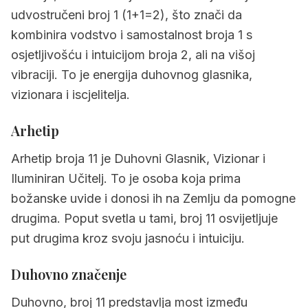
6.
Izazovi i lekcije
udvostručeni broj 1 (1+1=2), što znači da
kombinira vodstvo i samostalnost broja 1 s
7.
Kakav je broj 11 u odnosima
osjetljivošću i intuicijom broja 2, ali na višoj
8.
Kakav je broj 11 u karijeri
vibraciji. To je energija duhovnog glasnika,
9.
Zdravlje i dobrobit
vizionara i iscjelitelja.
10.
Kompatibilnost s drugim brojevima
Arhetip
11.
Kako uspjeti kao broj 11
Arhetip broja 11 je Duhovni Glasnik, Vizionar i
12.
Poznate osobe
Iluminiran Učitelj. To je osoba koja prima
božanske uvide i donosi ih na Zemlju da pomogne
13.
Često postavljana pitanja
drugima. Poput svetla u tami, broj 11 osvijetljuje
put drugima kroz svoju jasnoću i intuiciju.
Duhovno značenje
Duhovno, broj 11 predstavlja most između