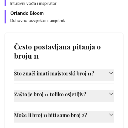
Intuitivni vođa i inspirator
Orlando Bloom
Duhovno osviješteni umjetnik
Često postavljana pitanja o
broju 11
Što znači imati majstorski broj 11?
Imati majstorski broj 11 znači da ste rođeni s
pojačanom intuicijom i duhovnom sviješću.
Zašto je broj 11 toliko osjetljiv?
Vaš životni put uključuje primanje duhovnih
Majstorski broj 11 vibrira na višoj frekvenciji
uvida i dijeljenje ih s drugima, dok učite
od običnih brojeva. Ova pojačana osjetljivost
utemljiti svoju visoku vibraciju.
Može li broj 11 biti samo broj 2?
omogućava im intuitivne uvide, ali također ih
Da, ljudi s majstorskim brojem 11 mogu
čini ranjivima na preopterećenja.