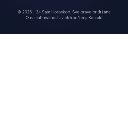
©
2026
-
24 Sata Horoskop
.
Sva prava pridržana
O nama
Privatnost
Uvjeti korištenja
Kontakt