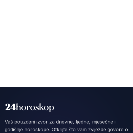
Vaš pouzdani izvor za dnevne, tjedne, mjesečne i
godišnje horoskope. Otkrijte što vam zvijezde govore o