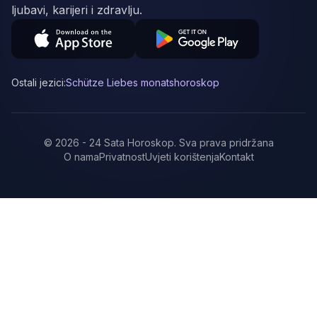
ljubavi, karijeri i zdravlju.
Ostali jezici:
Schütze Liebes monatshoroskop
©
2026
-
24 Sata Horoskop
.
Sva prava pridržana
O nama
Privatnost
Uvjeti korištenja
Kontakt