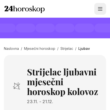
Naslovna
/
Mjesečni horoskop
/
Strijelac
/
Ljubav
Strijelac ljubavni
mjesečni
horoskop kolovoz
23.11.
-
21.12.