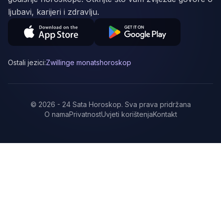
ljubavi, karijeri i zdravlju.
Ostali jezici:
Zwillinge monatshoroskop
©
2026
-
24 Sata Horoskop
.
Sva prava pridržana
O nama
Privatnost
Uvjeti korištenja
Kontakt