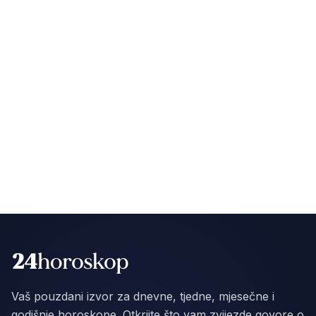
Vaš pouzdani izvor za dnevne, tjedne, mjesečne i
godišnje horoskope. Otkrijte što vam zvijezde govore o